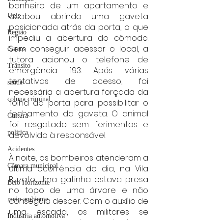
banheiro de um apartamento e 
acabou abrindo uma gaveta 
Unis
posicionada atrás da porta, o que 
Região
impediu a abertura do cômodo. 
Sem conseguir acessar o local, a 
Carros
tutora acionou o telefone de 
Trânsito
emergência 193. Após várias 
tentativas de acesso, foi 
saúde
necessária a abertura forçada da 
coluna criminal
folha da porta para possibilitar o 
fechamento da gaveta. O animal 
Cultura
foi resgatado sem ferimentos e 
politica
devolvido à responsável.
Acidentes
À noite, os bombeiros atenderam a 
Câmara municipal
última ocorrência do dia, na Vila 
Buzato. Uma gatinha estava presa 
Belo Horizonte
no topo de uma árvore e não 
conseguia descer. Com o auxílio de 
meio ambiente
uma escada, os militares se 
Industria automotiva