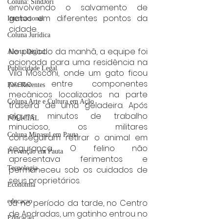
Coluna: SindJori
envolvendo o salvamento de 
gatos em diferentes pontos da 
Internacional
cidade.
Coluna Jurídica
No período da manhã, a equipe foi 
Alerta Digital
acionada para uma residência na 
Publicidade Legal
Vila Mosconi, onde um gato ficou 
preso entre componentes 
Post Recentes
mecânicos localizados na parte 
Coluna Arte e Cultura em Ação
traseira de uma geladeira. Após 
alguns minutos de trabalho 
POLICIAL
minucioso, os militares 
Coluna Minasul em Pauta
conseguiram retirar o animal em 
segurança. O felino não 
Prevenção em Pauta
apresentava ferimentos e 
permaneceu sob os cuidados de 
Tecnologia
seus proprietários.
Economia
Já no período da tarde, no Centro 
educaçao
de Andradas, um gatinho entrou no 
Educação