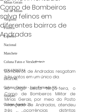
Minas Gerais
Corpo de Bombeiros
Sul de Minas
salva felinos em
Varginha
diferentes bairros de
Política
Andradas
Esportes
Nacional
Manchete
Coluna Fatos e Versões
Divulgação
Bombeiros de Andradas resgatam 
COLUNISTAS
três gatos em um único dia.
DIGITAL
Ao longo desta terça-feira, o 
Coluna: Opinião - Luiz Fernando Alf
Corpo de Bombeiros Militar de 
Sindjori
Minas Gerais, por meio do Posto 
Avançado de Andradas, atendeu 
Coluna: Agenda 21
três ocorrências distintas 