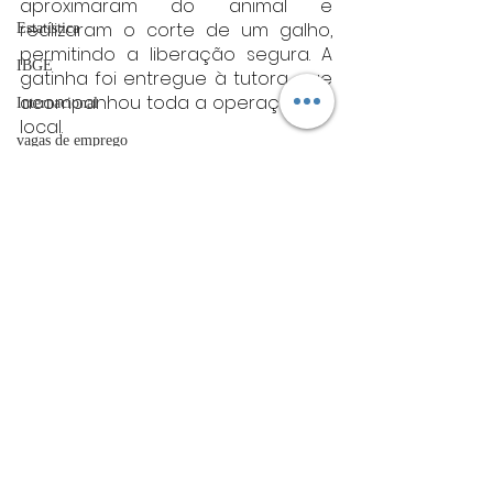
aproximaram do animal e 
realizaram o corte de um galho, 
Estatística
permitindo a liberação segura. A 
IBGE
gatinha foi entregue à tutora, que 
acompanhou toda a operação no 
Internacional
local.
vagas de emprego
Fonte: CBMG
sul de minas
acidentes
Sul de Minas
Futebol
bombeiros
artigo
TRT
Posts Relacionados
Ver tudo
divulgação
FADIVA
agro
OAB Varginha