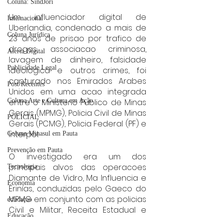
Coluna: SindJori
Um influenciador digital de 
Internacional
Uberlandia, condenado a mais de 
Coluna Jurídica
23 anos de prisao por trafico de 
drogas, associacao criminosa, 
Alerta Digital
lavagem de dinheiro, falsidade 
Publicidade Legal
ideologica e outros crimes, foi 
capturado nos Emirados Arabes 
Post Recentes
Unidos em uma acao integrada 
entre o Ministerio Publico de Minas 
Coluna Arte e Cultura em Ação
Gerais (MPMG), Policia Civil de Minas 
POLICIAL
Gerais (PCMG), Policia Federal (PF) e 
Interpol.
Coluna Minasul em Pauta
Prevenção em Pauta
O investigado era um dos 
principais alvos das operacoes 
Tecnologia
Diamante de Vidro, Ma Influencia e 
Economia
Erinías, conduzidas pelo Gaeco do 
MPMG em conjunto com as policias 
educaçao
Civil e Militar, Receita Estadual e 
Educação