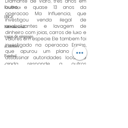
Diamante de Vidro, tres anos em 
outro, e quase 13 anos da 
Estatística
operacao Ma Influencia, que 
IBGE
investigou venda ilegal de 
anabolizantes e lavagem de 
Internacional
dinheiro com joias, carros de luxo e 
vagas de emprego
valores em especie. Ele tambem foi 
investigado na operacao Erinías, 
acidentes
que apurou um plano para 
Futebol
assassinar autoridades locais, e 
ainda responde a outros 
bombeiros
processos em andamento.
artigo
Fonte: MPMG
nacional
TRT
Nacional
divulgação
FADIVA
agro
Posts Relacionados
Ver tudo
OAB Varginha