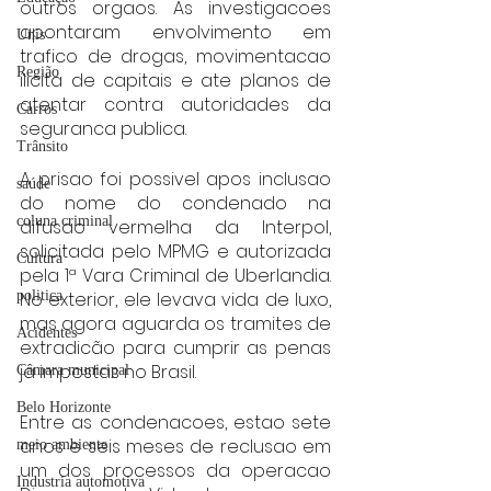
outros orgaos. As investigacoes 
apontaram envolvimento em 
Unis
trafico de drogas, movimentacao 
Região
ilicita de capitais e ate planos de 
atentar contra autoridades da 
Carros
seguranca publica.
Trânsito
A prisao foi possivel apos inclusao 
saúde
do nome do condenado na 
coluna criminal
difusao vermelha da Interpol, 
solicitada pelo MPMG e autorizada 
Cultura
pela 1ª Vara Criminal de Uberlandia. 
No exterior, ele levava vida de luxo, 
politica
mas agora aguarda os tramites de 
Acidentes
extradicão para cumprir as penas 
ja impostas no Brasil.
Câmara municipal
Belo Horizonte
Entre as condenacoes, estao sete 
anos e seis meses de reclusao em 
meio ambiente
um dos processos da operacao 
Industria automotiva