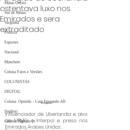
Minas Gerais
ostentava luxo nos
Sul de Minas
Emirados e sera
Varginha
extraditado
Política
Esportes
Nacional
Manchete
Coluna Fatos e Versões
COLUNISTAS
DIGITAL
Coluna: Opinião - Luiz Fernando Alf
Divulgação
Sindjori
Influenciador de Uberlandia e alvo 
do MPMG e Interpol e preso nos 
Coluna: Agenda 21
Emirados Arabes Unidos.