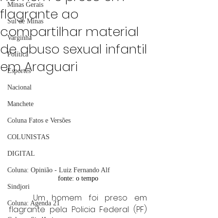
Minas Gerais
flagrante ao
Sul de Minas
compartilhar material
Varginha
de abuso sexual infantil
Política
em Araguari
Esportes
Nacional
Manchete
Coluna Fatos e Versões
COLUNISTAS
DIGITAL
Coluna: Opinião - Luiz Fernando Alf
fonte: o tempo
Sindjori
	Um homem foi preso em 
Coluna: Agenda 21
flagrante pela Policia Federal (PF) 