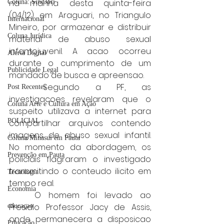
na manha desta quinta-feira 
Coluna: SindJori
(04/12) em Araguari, no Triangulo 
Internacional
Mineiro, por armazenar e distribuir 
Coluna Jurídica
material de abuso sexual 
infantojuvenil. A acao ocorreu 
Alerta Digital
durante o cumprimento de um 
Publicidade Legal
mandado de busca e apreensao.
	Segundo a PF, as 
Post Recentes
investigacoes revelaram que o 
Coluna Arte e Cultura em Ação
suspeito utilizava a internet para 
POLICIAL
compartilhar arquivos contendo 
imagens de abuso sexual infantil. 
Coluna Minasul em Pauta
No momento da abordagem, os 
Prevenção em Pauta
policiais flagraram o investigado 
transmitindo o conteudo ilicito em 
Tecnologia
tempo real.
Economia
	O homem foi levado ao 
PresidIo Professor Jacy de Assis, 
educaçao
onde permanecera a disposicao 
Educação