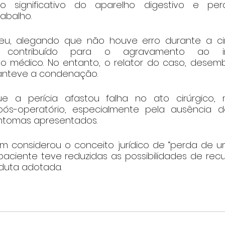
o significativo do aparelho digestivo e per
abalho.
eu, alegando que não houve erro durante a cir
a contribuído para o agravamento ao in
médico. No entanto, o relator do caso, desemba
anteve a condenação.
e a perícia afastou falha no ato cirúrgico, 
pós-operatório, especialmente pela ausência de
ntomas apresentados.
 considerou o conceito jurídico de “perda de u
aciente teve reduzidas as possibilidades de rec
duta adotada.