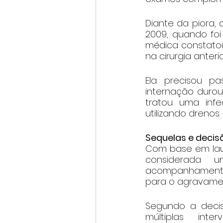
Diante da piora,
2009, quando foi
médica constatou
na cirurgia anterio
Ela precisou pa
internação duro
tratou uma infe
utilizando drenos.
Sequelas e decisã
Com base em laud
considerada u
acompanhamento 
para o agravame
Segundo a decisã
múltiplas int