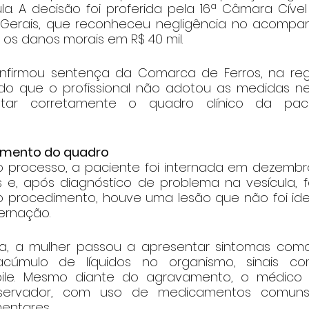
ula. A decisão foi proferida pela 16ª Câmara Cível
s Gerais, que reconheceu negligência no acomp
u os danos morais em R$ 40 mil.
nfirmou sentença da Comarca de Ferros, na regi
o que o profissional não adotou as medidas nec
ratar corretamente o quadro clínico da pac
vamento do quadro
 processo, a paciente foi internada em dezembr
 e, após diagnóstico de problema na vesícula, f
 o procedimento, houve uma lesão que não foi iden
ernação.
a, a mulher passou a apresentar sintomas como i
cúmulo de líquidos no organismo, sinais com
ile. Mesmo diante do agravamento, o médico 
servador, com uso de medicamentos comuns, s
entares.