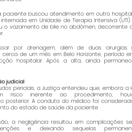
 a paciente buscou atendimento em outro hospital,
 internada em Unidade de Terapia Intensiva (UTI).
 o vazamento de bile no abdômen, decorrente da
r.
ssar por drenagem, além de duas cirurgias r
u cerca de um mês em Belo Horizonte, período 
cção hospitalar. Após a alta, ainda permane
o judicial
os periciais, a Justiça entendeu que, embora a l
m risco inerente ao procedimento, hou
posterior. A conduta do médico foi considerada
nto do estado de saúde da paciente.
o, a negligência resultou em complicações seve
ervenções e deixando sequelas permanente