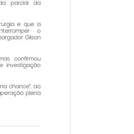
da parcial da 
urgia e que a 
terromper o 
rgador Gilson 
mas confirmou 
 investigação 
ma chance”, ao 
uperação plena 