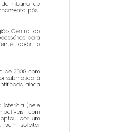
 do Tribunal de 
anhamento pós-
ão Central do 
essárias para 
iente após o 
o de 2008 com 
oi submetida à 
tificada ainda 
cterícia (pele 
patíveis com 
optou por um 
em solicitar 