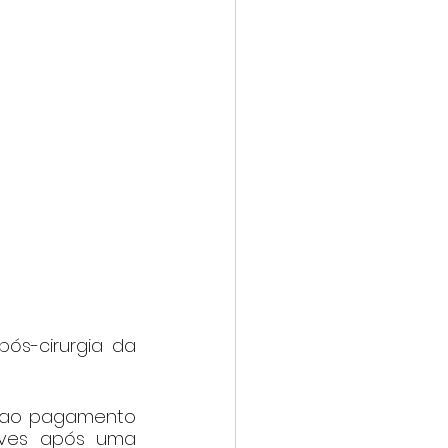
s-cirurgia da 
 ao pagamento 
ves após uma 