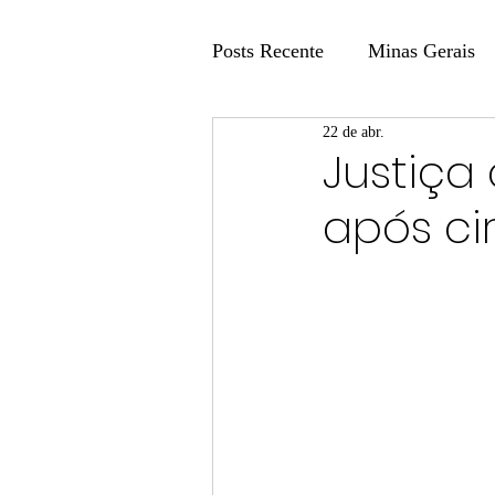
Posts Recente
Minas Gerais
22 de abr.
Coluna Fatos e Versões
Justiça
após ci
Coluna: Agenda 21
Colu
Publicidade Legal
Post 
Coluna Minasul em Pauta
Unis
Região
Carros