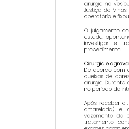
cirurgia na vesíc
Justiça de Mina
operatório e fixo
O julgamento co
estado, apontand
investigar e t
procedimento.
Cirurgia e agra
De acordo com o
queixas de dores
cirurgia. Durante
no período de int
Após receber alt
amarelada) e a
vazamento de b
tratamento con
exames complem