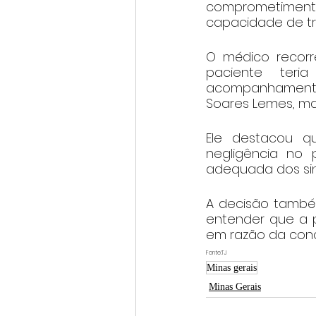
comprometiment
capacidade de tr
O médico recorr
paciente teri
acompanhamento 
Soares Lemes, m
Ele destacou qu
negligência no 
adequada dos si
A decisão também
entender que a p
em razão da con
Fonte:TJ
Minas gerais
Minas Gerais