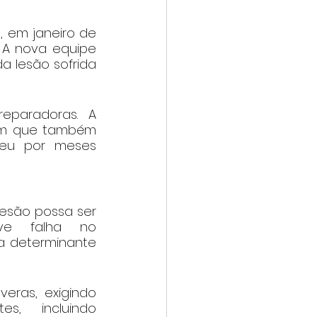
 em janeiro de 
 A nova equipe 
 lesão sofrida 
eparadoras. A 
em que também 
ceu por meses 
esão possa ser 
ve falha no 
 determinante 
ras, exigindo 
s, incluindo 