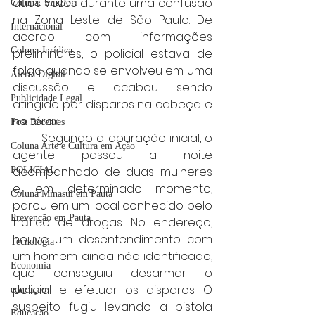
duas vezes durante uma confusão 
Coluna: SindJori
na Zona Leste de São Paulo. De 
Internacional
acordo com informações 
Coluna Jurídica
preliminares, o policial estava de 
folga quando se envolveu em uma 
Alerta Digital
discussão e acabou sendo 
Publicidade Legal
atingido por disparos na cabeça e 
no tórax.
Post Recentes
	Segundo a apuração inicial, o 
Coluna Arte e Cultura em Ação
agente passou a noite 
acompanhado de duas mulheres 
POLICIAL
e, em determinado momento, 
Coluna Minasul em Pauta
parou em um local conhecido pelo 
Prevenção em Pauta
tráfico de drogas. No endereço, 
houve um desentendimento com 
Tecnologia
um homem ainda não identificado, 
Economia
que conseguiu desarmar o 
policial e efetuar os disparos. O 
educaçao
suspeito fugiu levando a pistola 
Educação