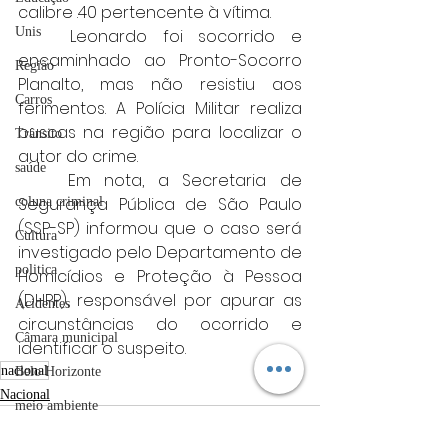
calibre .40 pertencente à vítima.
Unis
	Leonardo foi socorrido e 
encaminhado ao Pronto-Socorro 
Região
Planalto, mas não resistiu aos 
Carros
ferimentos. A Polícia Militar realiza 
buscas na região para localizar o 
Trânsito
autor do crime.
saúde
	Em nota, a Secretaria de 
Segurança Pública de São Paulo 
coluna criminal
(SSP-SP) informou que o caso será 
Cultura
investigado pelo Departamento de 
politica
Homicídios e Proteção à Pessoa 
(DHPP), responsável por apurar as 
Acidentes
circunstâncias do ocorrido e 
Câmara municipal
identificar o suspeito.
nacional
Belo Horizonte
Nacional
meio ambiente
Industria automotiva