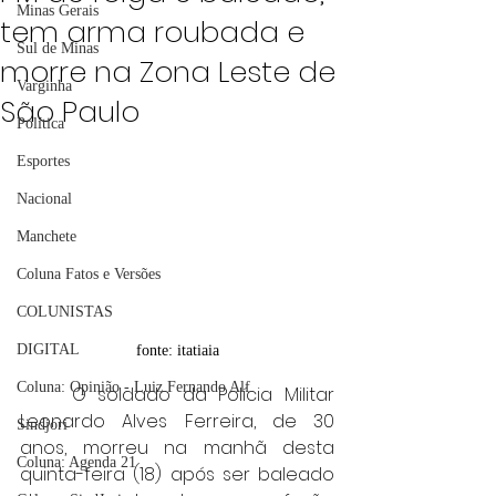
Minas Gerais
tem arma roubada e
Sul de Minas
morre na Zona Leste de
Varginha
São Paulo
Política
Esportes
Nacional
Manchete
Coluna Fatos e Versões
COLUNISTAS
DIGITAL
fonte: itatiaia
Coluna: Opinião - Luiz Fernando Alf
	O soldado da Polícia Militar 
Leonardo Alves Ferreira, de 30 
Sindjori
anos, morreu na manhã desta 
Coluna: Agenda 21
quinta-feira (18) após ser baleado 