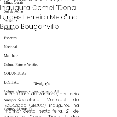
Minas Gerais
Inaugura Cemei “Dona
Sul de Minas
Lurdes Ferreira Melo” no
Varginha
Bairro Bouganville
Política
Esportes
Nacional
Manchete
Coluna Fatos e Versões
COLUNISTAS
DIGITAL
Divulgação
Coluna: Opinião - Luiz Fernando Alf
A Prefeitura de Varginha, por meio 
da Secretaria Municipal de 
Sindjori
Educação (SEDUC), inaugurou na 
Coluna: Agenda 21
manhã desta sexta-feira, 21 de 
junho, o Cemei “Dona Lurdes 