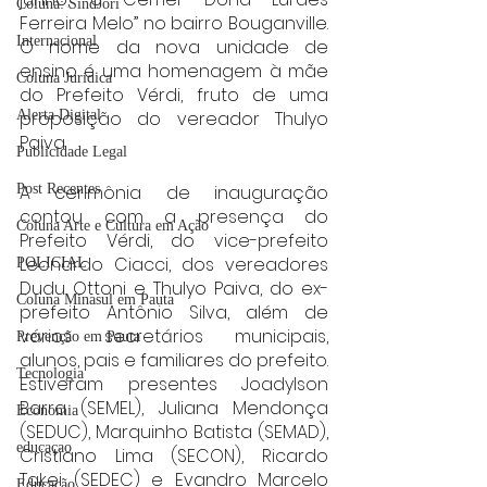
Coluna: SindJori
Ferreira Melo” no bairro Bouganville. 
Internacional
O nome da nova unidade de 
ensino é uma homenagem à mãe 
Coluna Jurídica
do Prefeito Vérdi, fruto de uma 
proposição do vereador Thulyo 
Alerta Digital
Paiva.
Publicidade Legal
A cerimônia de inauguração 
Post Recentes
contou com a presença do 
Coluna Arte e Cultura em Ação
Prefeito Vérdi, do vice-prefeito 
Leonardo Ciacci, dos vereadores 
POLICIAL
Dudu Ottoni e Thulyo Paiva, do ex-
Coluna Minasul em Pauta
prefeito Antônio Silva, além de 
vários secretários municipais, 
Prevenção em Pauta
alunos, pais e familiares do prefeito. 
Tecnologia
Estiveram presentes Joadylson 
Barra (SEMEL), Juliana Mendonça 
Economia
(SEDUC), Marquinho Batista (SEMAD), 
educaçao
Cristiano Lima (SECON), Ricardo 
Takei (SEDEC) e Evandro Marcelo 
Educação