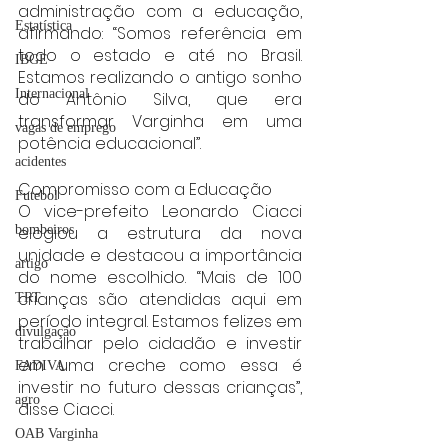
administração com a educação, 
Estatística
afirmando: “Somos referência em 
todo o estado e até no Brasil. 
IBGE
Estamos realizando o antigo sonho 
Internacional
do Antônio Silva, que era 
transformar Varginha em uma 
vagas de emprego
potência educacional”.
acidentes
Compromisso com a Educação
Futebol
O vice-prefeito Leonardo Ciacci 
elogiou a estrutura da nova 
bombeiros
unidade e destacou a importância 
artigo
do nome escolhido. “Mais de 100 
crianças são atendidas aqui em 
TRT
período integral. Estamos felizes em 
divulgação
trabalhar pelo cidadão e investir 
em uma creche como essa é 
FADIVA
investir no futuro dessas crianças”, 
agro
disse Ciacci.
OAB Varginha