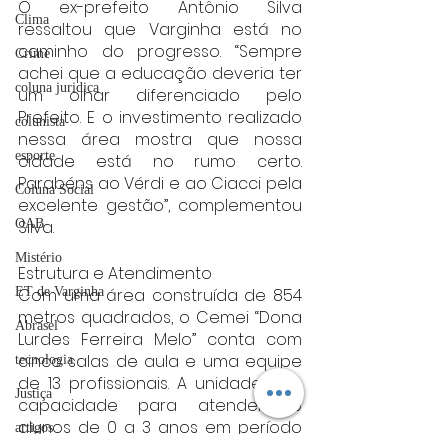
O ex-prefeito Antônio Silva 
Clima
ressaltou que Varginha está no 
caminho do progresso. “Sempre 
Crime
achei que a educação deveria ter 
coluna juridica
um olhar diferenciado pelo 
Prefeito. E o investimento realizado 
colunista
nessa área mostra que nossa 
esporte
cidade está no rumo certo. 
Parabéns ao Vérdi e ao Ciacci pela 
Coluna Social
excelente gestão”, complementou 
Silva.
OAB
Mistério
Estrutura e Atendimento
Com uma área construída de 854 
ET de Varginha
metros quadrados, o Cemei “Dona 
Abrasel
Lurdes Ferreira Melo” conta com 
cinco salas de aula e uma equipe 
tecnologia
de 13 profissionais. A unidade tem 
Justiça
capacidade para atender 110 
alunos de 0 a 3 anos em período 
artigos