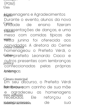
(PGM).
Unis
Homenagens e Agradecimentos
Região
Durante o evento, alunos da nova 
Carros
unidade de ensino fizeram 
apresentações de danças, e uma 
Trânsito
mesa com comidas típicas de 
festa junina foi oferecida aos 
saúde
convidados. A diretora do Cemei 
coluna criminal
homenageou o Prefeito Vérdi, o 
vice-prefeito Leonardo Ciacci e 
Cultura
outros presentes com lembranças 
politica
confeccionadas pelas próprias 
crianças.
Acidentes
Câmara municipal
Em seu discurso, o Prefeito Vérdi 
lembrou com carinho de sua mãe 
Belo Horizonte
e agradeceu as homenagens 
meio ambiente
recebidas. Ele reforçou o 
compromisso de sua 
Industria automotiva