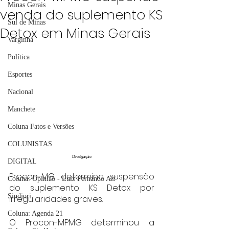
Minas Gerais
venda do suplemento KS
Sul de Minas
Detox em Minas Gerais
Varginha
Política
Esportes
Nacional
Manchete
Coluna Fatos e Versões
COLUNISTAS
Divulgação
DIGITAL
Procon-MG determina suspensão 
Coluna: Opinião - Luiz Fernando Alf
do suplemento KS Detox por 
Sindjori
irregularidades graves.
Coluna: Agenda 21
O Procon-MPMG determinou a 