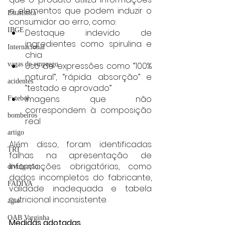
e elementos que podem induzir o 
Estatística
consumidor ao erro, como:
IBGE
Destaque indevido de 
ingredientes como spirulina e 
Internacional
chia
vagas de emprego
Uso de expressões como “100% 
natural”, “rápida absorção” e 
acidentes
“testado e aprovado”
Imagens que não 
Futebol
correspondem à composição 
bombeiros
real
artigo
Além disso, foram identificadas 
TRT
falhas na apresentação de 
informações obrigatórias, como 
divulgação
dados incompletos do fabricante, 
FADIVA
validade inadequada e tabela 
nutricional inconsistente.
agro
OAB Varginha
Medidas adotadas