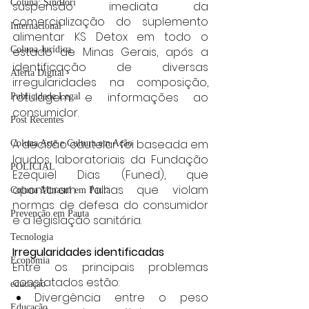
Coluna: SindJori
suspensão imediata da 
comercialização do suplemento 
Internacional
alimentar KS Detox em todo o 
Coluna Jurídica
estado de Minas Gerais, após a 
identificação de diversas 
Alerta Digital
irregularidades na composição, 
rotulagem e informações ao 
Publicidade Legal
consumidor.
Post Recentes
A decisão cautelar foi baseada em 
Coluna Arte e Cultura em Ação
laudos laboratoriais da Fundação 
POLICIAL
Ezequiel Dias (Funed), que 
apontaram falhas que violam 
Coluna Minasul em Pauta
normas de defesa do consumidor 
Prevenção em Pauta
e a legislação sanitária.
Tecnologia
Irregularidades identificadas
Economia
Entre os principais problemas 
constatados estão:
educaçao
Divergência entre o peso 
Educação