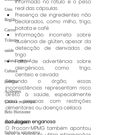
informado no rótulo e o peso 
real das cápsulas
Unis
Presença de ingredientes não 
Região
declarados, como milho, trigo, 
batata e café
Carros
Informação incorreta sobre 
Trânsito
ausência de glúten, apesar da 
detecção de derivados de 
saúde
trigo
Falta de advertência sobre 
coluna criminal
alergênicos, como trigo, 
Cultura
centeio e cevada
Segundo o órgão, essas 
politica
inconsistências representam risco 
Acidentes
direto à saúde, especialmente 
para pessoas com restrições 
Câmara municipal
alimentares ou doença celíaca.
Belo Horizonte
Rotulagem enganosa
meio ambiente
O Procon-MPMG também apontou 
Industria automotiva
que o produto utiliza informações 