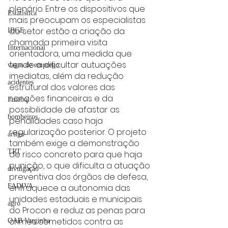
plenário. Entre os dispositivos que 
Estatística
mais preocupam os especialistas 
do setor estão a criação da 
IBGE
chamada primeira visita 
Internacional
orientadora, uma medida que 
tende a dificultar autuações 
vagas de emprego
imediatas, além da redução 
acidentes
estrutural dos valores das 
sanções financeiras e da 
Futebol
possibilidade de afastar as 
bombeiros
penalidades caso haja 
regularização posterior. O projeto 
artigo
também exige a demonstração 
TRT
de risco concreto para que haja 
punição, o que dificulta a atuação 
divulgação
preventiva dos órgãos de defesa, 
enfraquece a autonomia das 
FADIVA
unidades estaduais e municipais 
agro
do Procon e reduz as penas para 
crimes cometidos contra as 
OAB Varginha