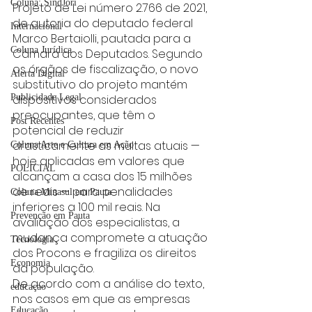
Coluna: SindJori
Projeto de Lei número 2.766 de 2021, 
de autoria do deputado federal 
Internacional
Marco Bertaiolli, pautada para a 
Coluna Jurídica
Câmara dos Deputados. Segundo 
os órgãos de fiscalização, o novo 
Alerta Digital
substitutivo do projeto mantém 
dispositivos considerados 
Publicidade Legal
preocupantes, que têm o 
Post Recentes
potencial de reduzir 
drasticamente as multas atuais — 
Coluna Arte e Cultura em Ação
hoje aplicadas em valores que 
POLICIAL
alcançam a casa dos 15 milhões 
de reais — para penalidades 
Coluna Minasul em Pauta
inferiores a 100 mil reais. Na 
Prevenção em Pauta
avaliação dos especialistas, a 
mudança compromete a atuação 
Tecnologia
dos Procons e fragiliza os direitos 
Economia
da população.
De acordo com a análise do texto, 
educaçao
nos casos em que as empresas 
Educação