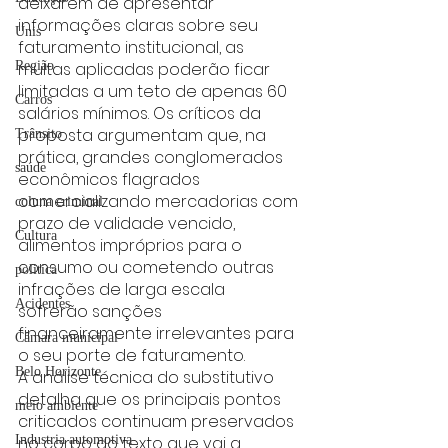
deixarem de apresentar 
informações claras sobre seu 
Unis
faturamento institucional, as 
multas aplicadas poderão ficar 
Região
limitadas a um teto de apenas 60 
Carros
salários mínimos. Os críticos da 
proposta argumentam que, na 
Trânsito
prática, grandes conglomerados 
saúde
econômicos flagrados 
comercializando mercadorias com 
coluna criminal
prazo de validade vencido, 
Cultura
alimentos impróprios para o 
consumo ou cometendo outras 
politica
infrações de larga escala 
Acidentes
sofrerão sanções 
financeiramente irrelevantes para 
Câmara municipal
o seu porte de faturamento.
Belo Horizonte
A análise técnica do substitutivo 
detalha que os principais pontos 
meio ambiente
criticados continuam preservados 
no corpo do texto que vai a 
Industria automotiva