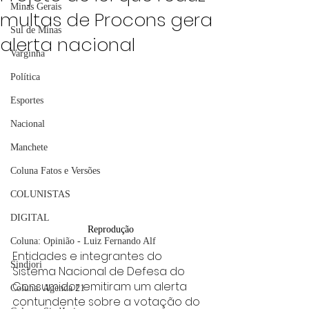
Minas Gerais
multas de Procons gera
Sul de Minas
alerta nacional
Varginha
Política
Esportes
Nacional
Manchete
Coluna Fatos e Versões
COLUNISTAS
DIGITAL
Reprodução
Coluna: Opinião - Luiz Fernando Alf
Entidades e integrantes do 
Sindjori
Sistema Nacional de Defesa do 
Consumidor emitiram um alerta 
Coluna: Agenda 21
contundente sobre a votação do 