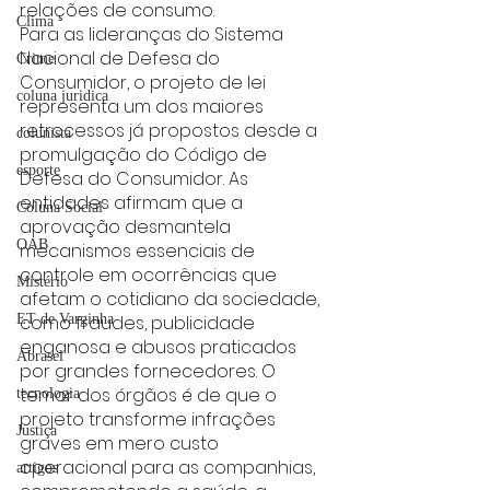
relações de consumo.
Clima
Para as lideranças do Sistema 
Nacional de Defesa do 
Crime
Consumidor, o projeto de lei 
coluna juridica
representa um dos maiores 
retrocessos já propostos desde a 
colunista
promulgação do Código de 
esporte
Defesa do Consumidor. As 
entidades afirmam que a 
Coluna Social
aprovação desmantela 
OAB
mecanismos essenciais de 
controle em ocorrências que 
Mistério
afetam o cotidiano da sociedade, 
como fraudes, publicidade 
ET de Varginha
enganosa e abusos praticados 
Abrasel
por grandes fornecedores. O 
temor dos órgãos é de que o 
tecnologia
projeto transforme infrações 
Justiça
graves em mero custo 
operacional para as companhias, 
artigos