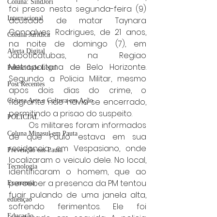
Coluna: SindJori
foi preso nesta segunda-feira (9) 
Internacional
acusado de matar Taynara 
Goncalves Rodrigues, de 21 anos, 
Coluna Jurídica
na noite de domingo (7), em 
Alerta Digital
Jaboticatubas, na Regiao 
Metropolitana de Belo Horizonte. 
Publicidade Legal
Segundo a Policia Militar, mesmo 
Post Recentes
apos dois dias do crime, o 
flagrante nao havia se encerrado, 
Coluna Arte e Cultura em Ação
permitindo a prisao do suspeito.
POLICIAL
	Os militares foram informados 
Coluna Minasul em Pauta
de que Paulo estava em sua 
residencia, em Vespasiano, onde 
Prevenção em Pauta
localizaram o veiculo dele. No local, 
Tecnologia
identificaram o homem, que ao 
perceber a presenca da PM tentou 
Economia
fugir pulando de uma janela alta, 
educaçao
sofrendo ferimentos. Ele foi 
Educação