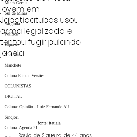
Minas Gerais
jovem em
Sul de Minas
Jaboticatubas usou
Varginha
arma legalizada e
Política
tentou fugir pulando
Esportes
janela
Nacional
Manchete
Coluna Fatos e Versões
COLUNISTAS
DIGITAL
Coluna: Opinião - Luiz Fernando Alf
Sindjori
fonte: itatiaia
Coluna: Agenda 21
	Paulo de Siqueira, de 44 anos, 