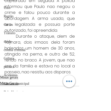
capturado em seguida. A policia 
informou que Paulo nao negou o 
Unis
crime e falou pouco durante a 
Região
abordagem. A arma usada, que 
era legalizada e possuia porte 
Carros
autorizado, foi apreendida.
Trânsito
	Durante o ataque, alem de 
Taynara, dois irmaos dela foram 
saúde
baleados: um homem de 30 anos, 
coluna criminal
atingido na perna, e outro de 52, 
Cultura
ferido no braco. A jovem, que nao 
era da familia e estava no local a 
politica
passeio, nao resistiu aos disparos.
Acidentes
Minas gerais
Minas Gerais
Câmara municipal
Belo Horizonte
meio ambiente
Industria automotiva