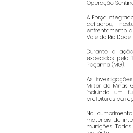
Operação Sentine
A Força Integrad
deflagrou, nes
enfrentamento de
Vale do Rio Doce.
Durante a ação
expedidos pela 
Peçanha (MG).
As investigaçõe
Militar de Minas
incluindo um f
prefeituras da reg
No cumprimento 
materiais de int
munições. Todos 
inquérito.