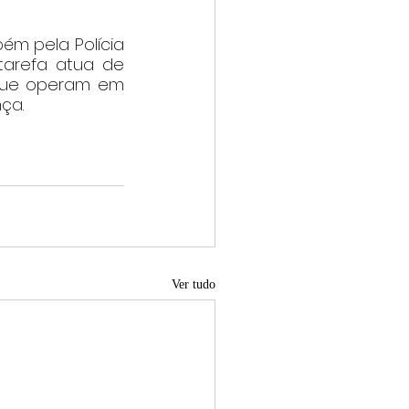
m pela Polícia 
-tarefa atua de 
que operam em 
ça.
Ver tudo