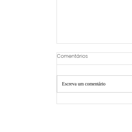
Comentários
Escreva um comentário
Frente fria e ciclone
extratropical provocam
mudanças no tempo em
Minas Gerais neste fim de