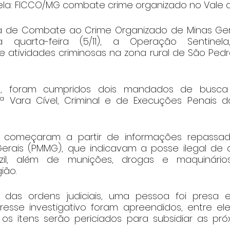
la: FICCO/MG combate crime organizado no Vale d
a de Combate ao Crime Organizado de Minas Gera
ta quarta-feira (5/11), a Operação Sentinel
 atividades criminosas na zona rural de São Pedro
, foram cumpridos dois mandados de busca 
1ª Vara Cível, Criminal e de Execuções Penais 
s começaram a partir de informações repassadas
 Gerais (PMMG), que indicavam a posse ilegal de 
uzil, além de munições, drogas e maquinário
ião.
das ordens judiciais, uma pessoa foi presa e
eresse investigativo foram apreendidos, entre e
os itens serão periciados para subsidiar as pró