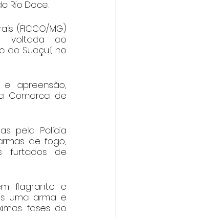
o Rio Doce.
is (FICCO/MG) 
a, voltada ao 
 do Suaçuí, no 
e apreensão, 
da Comarca de 
 pela Polícia 
armas de fogo, 
s furtados de 
m flagrante e 
les uma arma e 
ximas fases do 