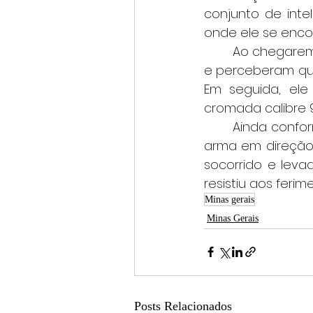
conjunto de inte
onde ele se enco
	Ao chegarem ao local, os policiais da Rotam chamaram o suspeito pelo nome 
e perceberam que
Em seguida, ele 
cromada calibre 
	Ainda conforme o registro policial, já dentro da residência, o jovem apontou a 
arma em direção a
socorrido e leva
resistiu aos feri
Minas gerais
Minas Gerais
Posts Relacionados