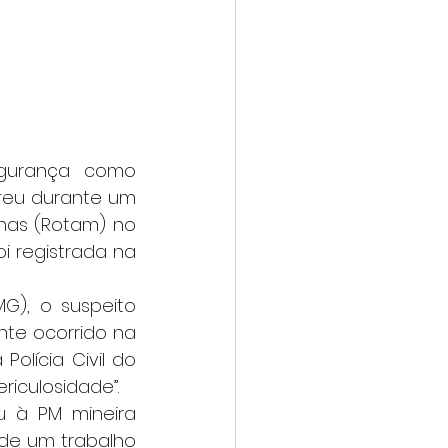
reu durante um 
nas (Rotam) no 
i registrada na 
olícia Civil do 
riculosidade”.
de um trabalho 