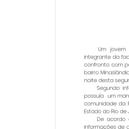
	Um jovem de 23 anos, identificado pelas forças de segurança como 
integrante da fa
confronto com po
bairro Minaslândia
noite desta segun
	Segundo informações da Polícia Militar de Minas Gerais (PMMG), o suspeito 
possuía 	um mandado de prisão em aberto por um homicídio recente ocorrido na 
comunidade da Roc
Estado do Rio de 
	De acordo com o boletim de ocorrência, a PCERJ repassou à PM mineira 
informações de qu