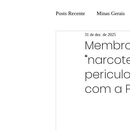
Posts Recente
Minas Gerais
31 de dez. de 2025
Coluna Fatos e Versões
Membro
“narcote
Coluna: Agenda 21
Colu
pericul
Publicidade Legal
Post 
com a 
Coluna Minasul em Pauta
Unis
Região
Carros