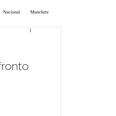
Nacional
Manchete
ernando Alf
Sindjori
ta Digital
fronto
ducaçao
Educação